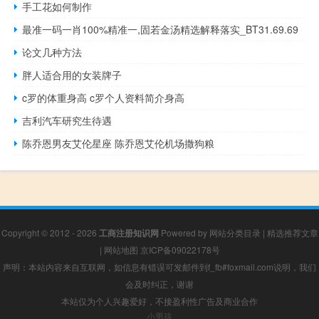
手工花如何制作
最准一码一肖100%精准一,固若金汤精选解释落实_BT31.69.69
论文几种方法
胖人适合用的女装牌子
c罗的体重身高 c罗个人资料简介身高
吉利汽车研究生待遇
陈乔恩男友艾伦星座 陈乔恩艾伦机场撒狗粮
Copyright © 2012 - 2026
工商注册知识网
Powered by
网站分类目录
|
精选推荐文章
|
网站地图
京ICP备09022178号
声明：本站内容来自互联网，如信息有错误可发邮件到f_fb#foxmail.com说明，我们
会及时纠正，谢谢
本站仅为个人兴趣爱好，不接盈利性广告及商业合作
小男孩