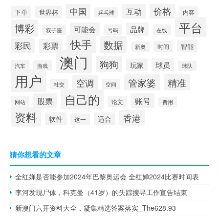
价格
中国
互动
下单
世界杯
内容
乒乓球
平台
博彩
可能会
品牌
双子座
号码
在线
快手
数据
彩民
彩票
智能
时间
新奥
澳门
狗狗
球员
玩家
汽车
游戏
球队
用户
管家婆
精准
空调
空间
社交
自己的
股票
账号
论文
网站
费用
资料
香港
软件
适合
这一
猜你想看的文章
全红婵是否能参加2024年巴黎奥运会 全红婵2024比赛时间表
李河发现尸体，科克曼（41岁）的失踪搜寻工作宣告结束
新澳门六开资料大全，凝集精选答案落实_The628.93