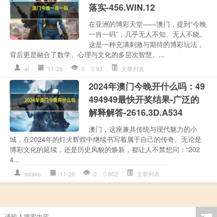
落实-456.WIN.12
在亚洲的博彩天堂——澳门，提到“今晚
一肖一码”，几乎无人不知、无人不晓。
这是一种充满刺激与期待的博彩玩法，
背后更是融合了数学、心理与文化的多层次智慧。...
al
11-26
0
93
文章列表
2024年澳门今晚开什么吗：49
494949最快开奖结果-广泛的
解释解答-2616.3D.A534
澳门，这座兼具传统与现代魅力的小
城，在2024年的灯火辉煌中继续书写着属于自己的传奇。无论是
博彩文化的延续，还是历史风貌的焕新，都让人不禁想问：“202
4...
sslake
11-26
0
802
文章列表
☚