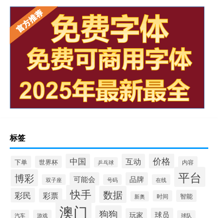
标签
价格
中国
互动
下单
世界杯
内容
乒乓球
平台
博彩
可能会
品牌
双子座
号码
在线
快手
数据
彩民
彩票
智能
时间
新奥
澳门
狗狗
球员
玩家
汽车
游戏
球队