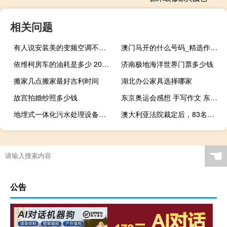
相关问题
有人说安装美的变频空调不用抽真空,他家有变频空调吗 美的变频空调怎么样
澳门马开的什么号码_精选作答解释落实_网页版v502.983
依维柯房车的油耗是多少 2019依维柯房车价格
济南极地海洋世界门票多少钱
搬家几点搬家最好吉利时间
湖北办公家具选择哪家
故宫拍婚纱照多少钱
东京奥运会感想 手写作文 东京奥运会心得体会
地埋式一体化污水处理设备的安装步骤有几步 一体化污水处理设备.
澳大利亚法院裁定后，83名移民获释
☚
公告