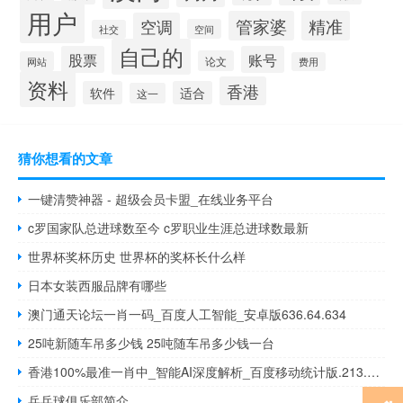
用户
管家婆
精准
空调
空间
社交
自己的
股票
账号
论文
网站
费用
资料
香港
软件
适合
这一
猜你想看的文章
一键清赞神器 - 超级会员卡盟_在线业务平台
c罗国家队总进球数至今 c罗职业生涯总进球数最新
世界杯奖杯历史 世界杯的奖杯长什么样
日本女装西服品牌有哪些
澳门通天论坛一肖一码_百度人工智能_安卓版636.64.634
25吨新随车吊多少钱 25吨随车吊多少钱一台
香港100%最准一肖中_智能AI深度解析_百度移动统计版.213.1.451
乒乓球俱乐部简介