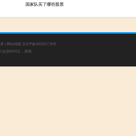
国家队买了哪些股票
文章
|
网站地图
京ICP备09022178号
，我们会及时纠正，谢谢