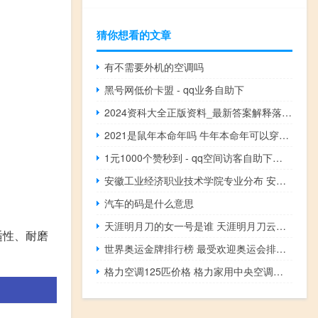
猜你想看的文章
有不需要外机的空调吗
黑号网低价卡盟 - qq业务自助下
2024资科大全正版资料_最新答案解释落实_实用版934.520
2021是鼠年本命年吗 牛年本命年可以穿红色吗
1元1000个赞秒到 - qq空间访客自助下单平台便宜,全网业务自助下单
安徽工业经济职业技术学院专业分布 安徽工业经济学院
汽车的码是什么意思
天涯明月刀的女一号是谁 天涯明月刀云天之巅
适性、耐磨
世界奥运金牌排行榜 最受欢迎奥运会排行榜
格力空调125匹价格 格力家用中央空调价格表