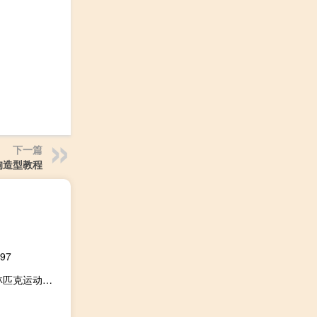
下一篇
狗造型教程
97
2022我国将举办第几届冬季奥林匹克运动会第一届冬季奥林匹克运动会的举办时间 第23届冬奥会奖牌榜