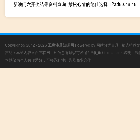
新澳门六开奖结果资料查询_放松心情的绝佳选择_iPad80.48.48
Copyright © 2012 - 2026
工商注册知识网
Powered by
网站分类目录
|
精选推荐
声明：本站内容来自互联网，如信息有错误可发邮件到f_fb#foxmail.com说明
本站仅为个人兴趣爱好，不接盈利性广告及商业合作