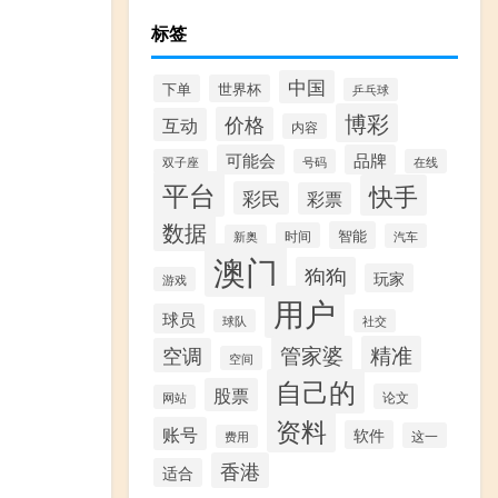
标签
中国
下单
世界杯
乒乓球
博彩
价格
互动
内容
可能会
品牌
双子座
号码
在线
平台
快手
彩民
彩票
数据
智能
时间
汽车
新奥
澳门
狗狗
玩家
游戏
用户
球员
球队
社交
管家婆
精准
空调
空间
自己的
股票
论文
网站
资料
账号
软件
这一
费用
香港
适合