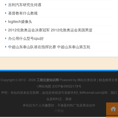
吉利汽车研究生待遇
基督教有什么教规
logitech摄像头
2012伦敦奥运会决赛冠军 2012伦敦奥运会美国男篮
办公用什么型号cpu好
中超山东泰山队谁在指挥比赛 中超山东泰山第五轮
Copyright © 2012 - 2026
工商注册知识网
Powered by
网站分类目录
|
精选推荐文章
|
网站地图
京ICP备09022178号
声明：本站内容来自互联网，如信息有错误可发邮件到f_fb#foxmail.com说明，我们
会及时纠正，谢谢
本站仅为个人兴趣爱好，不接盈利性广告及商业合作
小男孩