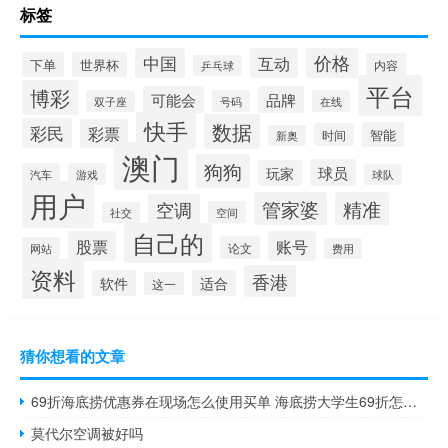
标签
价格
中国
互动
下单
世界杯
内容
乒乓球
平台
博彩
可能会
品牌
双子座
号码
在线
快手
数据
彩民
彩票
智能
时间
新奥
澳门
狗狗
球员
玩家
汽车
游戏
球队
用户
管家婆
精准
空调
空间
社交
自己的
股票
账号
论文
网站
费用
资料
香港
软件
适合
这一
猜你想看的文章
69折海底捞优惠券在现场怎么使用买单 海底捞大学生69折怎么用
莫代尔空调被好吗