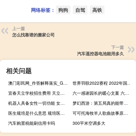
网络标签：
狗狗
自驾
高铁
上一篇
怎么找靠谱的搬家公司
下一篇
汽车遥控器电池能用多久
相关问题
澳门彩民网_作答解释落实_GM版v89.23.39
世界羽联2022赛程 2022年国际羽毛球比赛
宜春天立学校招生费用 天立国际学校收费标准
六一感谢园长的暖心文案 六一幼儿园园长致辞
机器人具备女性一切功能 女性机器人价格多少
梦幻西游：第五局真的能带来收益吗？还有一种简单便捷的赚钱方式！
医生规培是什么意思 规培医生是什么意思啊
可可托海牧羊人歌曲故事原型 可可托海的牧羊人原唱王琪
汽车购置税能刷信用卡吗
300平米空调多大