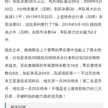
秒）东部决赛G5天王山，包办球队最后25分；2009年5月
22日，3分绝杀魔术（压哨）东部决赛G2，率队将大比分
扳成1-1平；2013年5月22日，上篮绝杀步行者（压哨）东
部决赛G1，这轮系列赛打了7场；2015年5月10日 跳投绝
杀公牛（压哨）东部半决赛G4，率队将大比分板为2-2
平。
除此之外，詹姆斯在上个赛季的季后赛中也献上了两次绝
杀，分别是首轮G5跳投压哨绝杀步行者和次轮G2压哨绝
杀猛龙。至此詹姆斯的常规赛绝杀数为16次，季后赛绝杀
数位8次，加起来高达24次，高居现役第一！不过历史绝
杀王是退役名宿科比，他生涯一共26次绝杀！第二名是乔
丹，他生涯一共25次绝杀！不愧是史上最有影响力的三大
巨星，关键时刻的能力真的强无敌！
相关问答