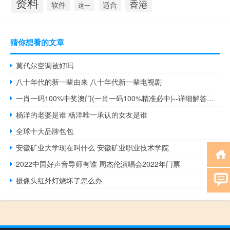
资料
香港
软件
适合
这一
猜你想看的文章
莫代尔空调被好吗
八十年代的新一辈由来 八十年代新一辈电视剧
一肖一码100%中奖澳门(一肖一码100%精准必中)--详细解答解释落实--实用版110.726
杨洋的老婆是谁 杨洋唯一承认的女友是谁
全球十大品牌包包
安徽矿业大学现在叫什么 安徽矿业职业技术学院
2022中国好声音导师有谁 周杰伦演唱会2022年门票
摄像头红外灯烧坏了怎么办