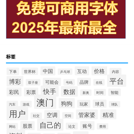
标签
价格
中国
互动
下单
世界杯
内容
乒乓球
平台
博彩
可能会
品牌
双子座
号码
在线
快手
数据
彩民
彩票
智能
时间
新奥
澳门
狗狗
球员
玩家
汽车
游戏
球队
用户
管家婆
精准
空调
空间
社交
自己的
股票
账号
论文
网站
费用