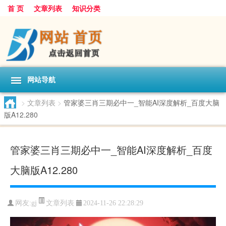
首 页
文章列表
知识分类
网站导航
>
文章列表
>
管家婆三肖三期必中一_智能AI深度解析_百度大脑
版A12.280
管家婆三肖三期必中一_智能AI深度解析_百度
大脑版A12.280
文章列表
网友:
gj
2024-11-26 22:28:29