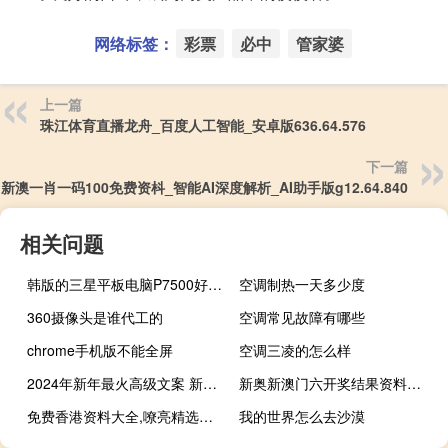
网络标签：
彩票
必中
管家婆
上一篇
珠江体育直播龙舟_百度人工智能_安卓版636.64.576
下一篇
新澳一肖一码100免费资枓_智能AI深度解析_AI助手版g12.64.840
相关问题
韩版的三星平板电脑P7500好吗 三星平板电脑排行榜
空调制热一天多少度
360摄像头是谁代工的
空调常见故障有哪些
chrome手机版不能全屏
空调三凌的怎么样
2024年新年最火高级文案 新年歌曲2024最流行歌曲
新奥新澳门六开奖结果资料查询--良心企业，值得支持--3DM72.32.03
免费香港资料大全,嘹亮精选解释落实_网页版38.38.39
我的世界怎么去沙漠