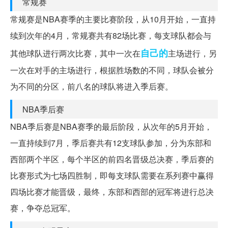
常规赛
常规赛是NBA赛季的主要比赛阶段，从10月开始，一直持
续到次年的4月，常规赛共有82场比赛，每支球队都会与
自己的
其他球队进行两次比赛，其中一次在
主场进行，另
一次在对手的主场进行，根据胜场数的不同，球队会被分
为不同的分区，前八名的球队将进入季后赛。
NBA季后赛
NBA季后赛是NBA赛季的最后阶段，从次年的5月开始，
一直持续到7月，季后赛共有12支球队参加，分为东部和
西部两个半区，每个半区的前四名晋级总决赛，季后赛的
比赛形式为七场四胜制，即每支球队需要在系列赛中赢得
四场比赛才能晋级，最终，东部和西部的冠军将进行总决
赛，争夺总冠军。