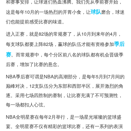
和赛事安排，让球迷们热血沸腾。我们先从季前赛开始，
球队
这是每年10月的一场热烈的开胃小食，让
磨合，球迷
们也能提前感受比赛的味道。
进入正赛，就是82场的常规赛了，从10月到来年的4月，
季后
每支球队都要上阵82场，赢球的队伍才能有资格参加
赛
。而常规赛中，每个分区前八名的球队都有机会晋级季
后赛，增加了比赛的悬念。
NBA季后赛可谓是NBA的高潮部分，是每年5月到7月间的
巅峰对决，12支队伍分为东部和西部半区，展开激烈的角
逐。采用七场四胜制的赛制，让比赛充满了不可预测性，
每一场都扣人心弦。
NBA全明星赛在每年2月举行，是一场星光璀璨的篮球盛
宴。全明星赛不仅有精彩的篮球比赛，还有一系列的表演