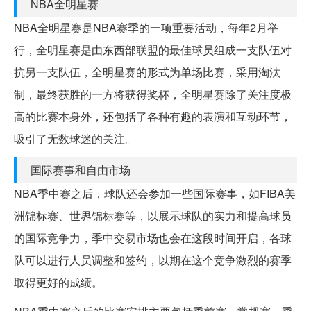
NBA全明星赛
NBA全明星赛是NBA赛季的一项重要活动，每年2月举
行，全明星赛是由东西部联盟的最佳球员组成一支队伍对
抗另一支队伍，全明星赛的形式为单场比赛，采用淘汰
制，最终获胜的一方将获得奖杯，全明星赛除了关注度极
高的比赛本身外，还包括了各种有趣的表演和互动环节，
吸引了无数球迷的关注。
国际赛事和自由市场
NBA季中赛之后，球队还会参加一些国际赛事，如FIBA美
洲锦标赛、世界锦标赛等，以展示球队的实力和提高球员
的国际竞争力，季中交易市场也会在这段时间开启，各球
队可以进行人员调整和签约，以期在这个竞争激烈的赛季
取得更好的成绩。