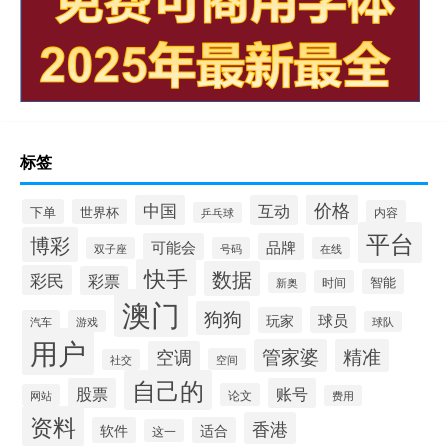
标签
价格
中国
互动
下单
世界杯
内容
乒乓球
平台
博彩
可能会
品牌
双子座
号码
在线
快手
数据
彩民
彩票
智能
时间
新奥
澳门
狗狗
球员
玩家
汽车
游戏
球队
用户
管家婆
精准
空调
空间
社交
自己的
股票
账号
论文
网站
费用
资料
香港
软件
适合
这一