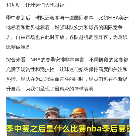
和互动，让球迷们大饱眼福。
季中赛之后，球队还会参与一些国际赛事，比如FIBA美洲
锦标赛和世界锦标赛，增强球队实力和球员的国际竞争
力。自由市场也在此时开放，各队趁机调整阵容，为后续
比赛做准备。
综合来看，NBA的赛季安排非常丰富，不同阶段的比赛都
充满了观赏性和竞技性，让球迷们始终保持高度的关注和
热情。球队在为总冠军而奋斗的同时，球员们也在不断提
升自我，为我们呈现了最精彩的篮球表演。