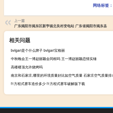
网络标签：
上一篇
广东揭阳市揭东区新亨镇北良村变电站 广东省揭阳市揭东县
相关问题
bvlgari是个什么牌子 bvlgari宝格丽
中秋晚会王一博赵丽颖会同框吗 王一博赵丽颖恋情实锤
高楼楼顶允许烧烤吗
南京和石家庄,哪里的环境质量好比如空气质量 石家庄空气质量排
f1方程式赛车造价多少 f1方程式赛车破解版下载