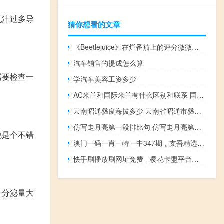
乳汁过多导
猜你想看的文章
《Beetlejuice》在烂番茄上的评分微微领先于原版电影的82%
汽车销售的提成怎么算
需要检查一
学汽车美容工资多少
AC米兰和国际米兰有什么区别和联系 国际米兰vsac米兰
云南昭通彝良海拔多少 云南省昭通市彝良县
仿写走月亮第一段排比句 仿写走月亮第六自然段
说是个不错
澳门一码一肖一特一中347期，支吾精选答案落实_知音版657.906
快手刷播放刷网址免费 - 樱花卡盟平台登录
汁分泌量大