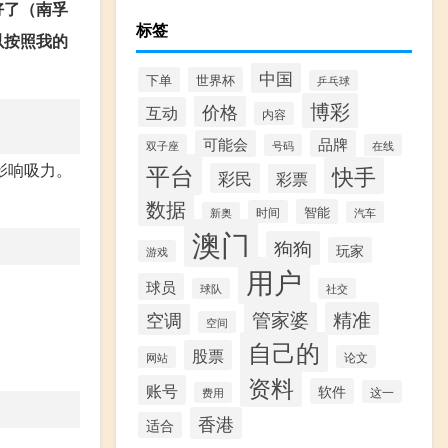
好了（南孚
标签
以按照我的
。
中国
下单
世界杯
乒乓球
博彩
价格
互动
内容
可能会
品牌
双子座
号码
在线
平台
影响吸力。
快手
彩民
彩票
数据
智能
时间
汽车
新奥
澳门
狗狗
玩家
游戏
用户
球员
球队
社交
管家婆
精准
空调
空间
自己的
股票
论文
网站
资料
账号
软件
这一
费用
香港
适合