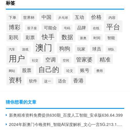
标签
价格
中国
互动
下单
世界杯
内容
乒乓球
平台
博彩
可能会
品牌
双子座
号码
在线
快手
数据
彩民
彩票
智能
时间
新奥
澳门
狗狗
球员
玩家
汽车
游戏
球队
用户
管家婆
精准
空调
空间
社交
自己的
股票
账号
论文
网站
费用
资料
香港
软件
适合
这一
猜你想看的文章
新奥精准资料免费提供630期_百度人工智能_安卓版636.64.399
2024年新澳门今晚资料_智能AI深度解析_文心一言5G.213.1.662