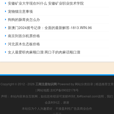
安徽矿业大学现在叫什么 安徽矿业职业技术学院
宠物猫注意事项
狗狗的肠胃炎怎么办
新澳门2024摇号记录：全面的最新解答-1813.WIN.96
南京到首尔机票价格
河北原木生态板价格
女人最爱听肉麻顺口溜 两口子的肉麻话顺口溜
Copyright © 2012 - 2026
工商注册知识网
Powered by
网站分类目录
|
精选推荐文章
|
网站地图
京ICP备09022178号
声明：本站内容来自互联网，如信息有错误可发邮件到f_fb#foxmail.com说明，我们
会及时纠正，谢谢
本站仅为个人兴趣爱好，不接盈利性广告及商业合作
小男孩