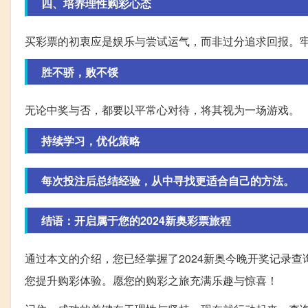
四、培养理性购彩心态
买彩票的初衷应是娱乐与尝试运气，而非过分追求回报。
胜不骄，败不馁
无论中奖与否，都要以平常心对待，将其视为一场游戏。
持续学习，优化策略
每次投注后总结经验，从中寻找更适合自己的方法。
结语：开启属于您的2024新奥彩票旅程
通过本文的介绍，您已经掌握了2024新奥今晚开奖记录
您提升购彩体验。愿您的购彩之旅充满乐趣与惊喜！