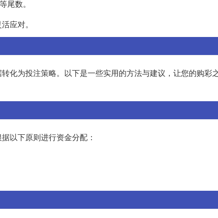
9等尾数。
灵活应对。
据转化为投注策略。以下是一些实用的方法与建议，让您的购彩
根据以下原则进行资金分配：
。
。