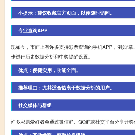
小提示：建议收藏官方页面，以便随时访问。
专业查询APP
现如今，市面上有许多支持彩票查询的手机APP，例如“掌
步进行历史数据分析和中奖提醒设置。
优点：便捷实用，功能全面。
推荐理由：尤其适合热衷于数据分析的用户。
社交媒体与群组
许多彩票爱好者会通过微信群、QQ群或社交平台分享开