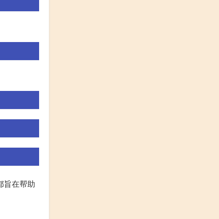
都旨在帮助