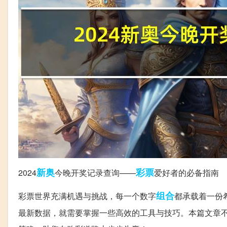
新奥
彩票
2024
今晚开奖记录查询——
爱好者的必备指南
组合
彩票世界充满机遇与挑战，每一个数字
都承载着一份
最新数据，就需要掌握一些高效的工具与技巧。本篇文章