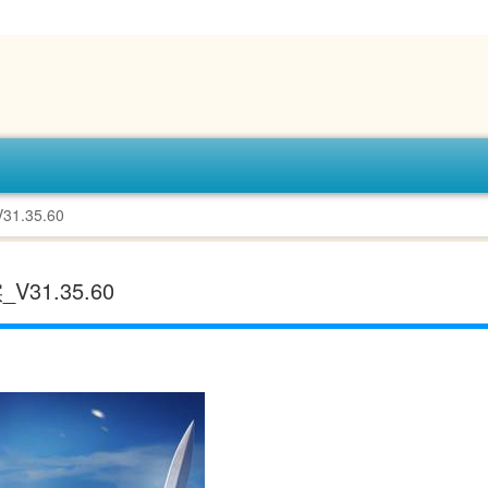
.35.60
1.35.60