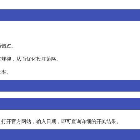
：
憾错过。
在规律，从而优化投注策略。
效率。
，打开官方网站，输入日期，即可查询详细的开奖结果。