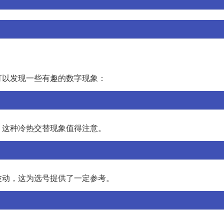
可以发现一些有趣的数字现象：
，这种冷热交替现象值得注意。
之间波动，这为选号提供了一定参考。