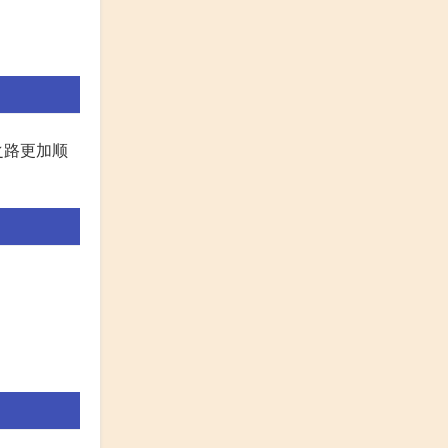
之路更加顺