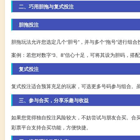
二、巧用胆拖与复式投注
胆拖投注
胆拖玩法允许您选定几个“胆号”，并与多个“拖号”进行组
案例：若您对数字“3、8”信心十足，可将其设为胆码，搭配“
复式投注
复式投注适合预算充足的玩家，可选更多号码参与组合。
三、参与合买，分享乐趣与收益
如果您觉得独自投注风险较大，不妨尝试与朋友合买。合
彩票平台支持合买功能，方便快捷。