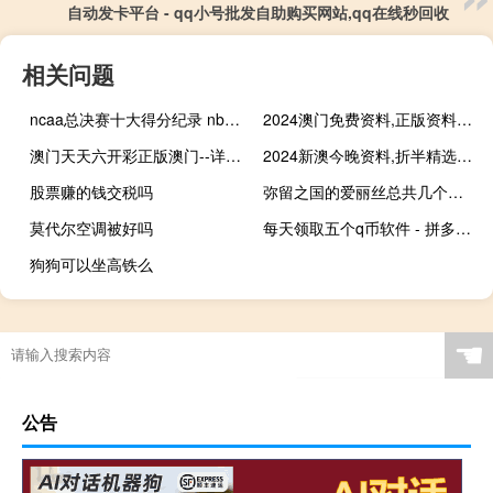
自动发卡平台 - qq小号批发自助购买网站,qq在线秒回收
相关问题
ncaa总决赛十大得分纪录 nba总决赛场均得分榜排名
2024澳门免费资料,正版资料##数据对比解释落实准入制度-1530.3D.A379
澳门天天六开彩正版澳门--详细解答解释落实--实用版056.474
2024新澳今晚资料,折半精选解释落实_iPad5.77.27
股票赚的钱交税吗
弥留之国的爱丽丝总共几个游戏 心之国的爱丽丝攻略
莫代尔空调被好吗
每天领取五个q币软件 - 拼多多如何刷助力
狗狗可以坐高铁么
☚
公告