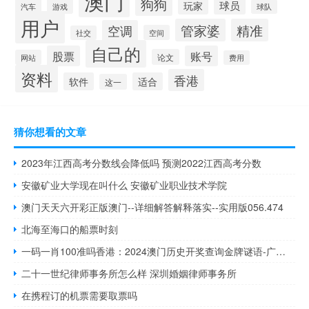
澳门
狗狗
球员
玩家
汽车
游戏
球队
用户
管家婆
精准
空调
空间
社交
自己的
股票
账号
论文
网站
费用
资料
香港
软件
适合
这一
猜你想看的文章
2023年江西高考分数线会降低吗 预测2022江西高考分数
安徽矿业大学现在叫什么 安徽矿业职业技术学院
澳门天天六开彩正版澳门--详细解答解释落实--实用版056.474
北海至海口的船票时刻
一码一肖100准吗香港：2024澳门历史开奖查询金牌谜语-广泛的解释解答-1614.WE31
二十一世纪律师事务所怎么样 深圳婚姻律师事务所
在携程订的机票需要取票吗