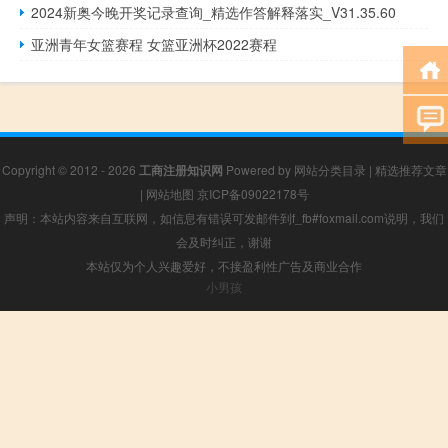
2024新奥今晚开奖记录查询_精选作答解释落实_V31.35.60
亚洲青年女篮赛程 女篮亚洲杯2022赛程
Copyright © 2012 - 2026
工商注册知识网
Powered by
网站分类目录
|
精选推荐文章
|
网站地图
京ICP备09022178号
声明：本站内容来自互联网，如信息有错误可发邮件到f_fb#foxmail.com说明，我们
会及时纠正，谢谢
本站仅为个人兴趣爱好，不接盈利性广告及商业合作
小男孩