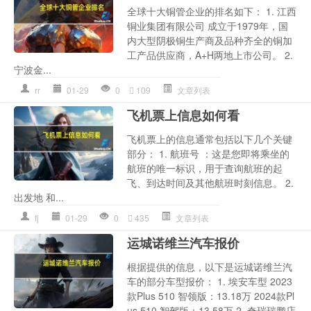
全球十大铜管企业的排名如下： 1. 江西
铜业集团有限公司 成立于1979年，国
内大型阴极铜生产商及品种齐全的铜加
工产品供应商，A+H两地上市公司。 2.
宁波金...
rr
01-29
0
109
文章列表
飞机票上信息如何看
飞机票上的信息通常包括以下几个关键
部分： 1. 航班号 ：这是您即将乘坐的
航班的唯一标识，用于查询航班的起
飞、到达时间及其他航班时刻信息。 2.
出发地 和...
fj
01-29
0
435
文章列表
运城诺维兰汽车报价
根据提供的信息，以下是运城诺维兰汽
车的部分车型报价： 1. 埃安车型 2023
款Plus 510 智领版：13.18万 2024款Pl
us 510 智驾版：13.58万 2. 奇瑞瑞鹏店