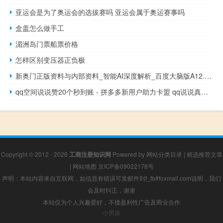
亚运会是为了奥运会的选拔赛吗 亚运会属于奥运赛事吗
盒盖怎么做手工
湄洲岛门票船票价格
怎样区别变压器正负极
新奥门正版资料与内部资料_智能AI深度解析_百度大脑版A12.31.1052
qq空间说说赞20个秒到账 - 拼多多新用户助力卡盟 qq说说真人赞在线自助下单网站
Copyright © 2012 - 2026
工商注册知识网
Powered by
网站分类目录
|
精选推荐文章
|
网站地图
京ICP备09022178号
声明：本站内容来自互联网，如信息有错误可发邮件到f_fb#foxmail.com说明，我们
会及时纠正，谢谢
本站仅为个人兴趣爱好，不接盈利性广告及商业合作
小男孩