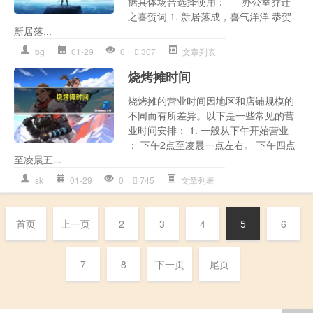
据具体场合选择使用： --- 办公室乔迁
之喜贺词 1. 新居落成，喜气洋洋 恭贺
新居落...
bg
01-29
0
307
文章列表
烧烤摊时间
烧烤摊的营业时间因地区和店铺规模的
不同而有所差异。以下是一些常见的营
业时间安排： 1. 一般从下午开始营业
： 下午2点至凌晨一点左右。 下午四点
至凌晨五...
sk
01-29
0
745
文章列表
首页
上一页
2
3
4
5
6
7
8
下一页
尾页