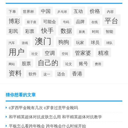
价格
中国
互动
下单
世界杯
内容
乒乓球
平台
博彩
可能会
品牌
双子座
号码
在线
快手
数据
彩民
彩票
智能
时间
新奥
澳门
狗狗
球员
玩家
汽车
游戏
球队
用户
管家婆
精准
空调
空间
社交
自己的
股票
账号
论文
网站
费用
资料
香港
软件
适合
这一
猜你想看的文章
c罗西甲金靴有几次 c罗拿过意甲金靴吗
和平精英超体对抗皮肤怎么用 和平精英超体对抗教学
平板怎么看跨年晚会 跨年晚会什么时候开始