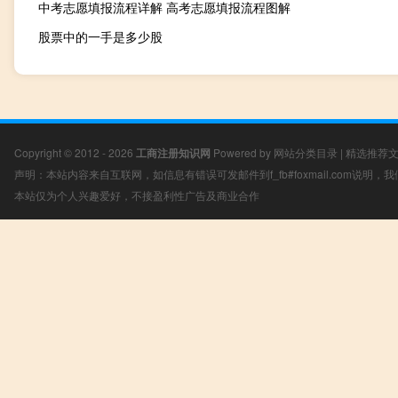
中考志愿填报流程详解 高考志愿填报流程图解
股票中的一手是多少股
Copyright © 2012 - 2026
工商注册知识网
Powered by
网站分类目录
|
精选推荐
声明：本站内容来自互联网，如信息有错误可发邮件到f_fb#foxmail.com说明
本站仅为个人兴趣爱好，不接盈利性广告及商业合作