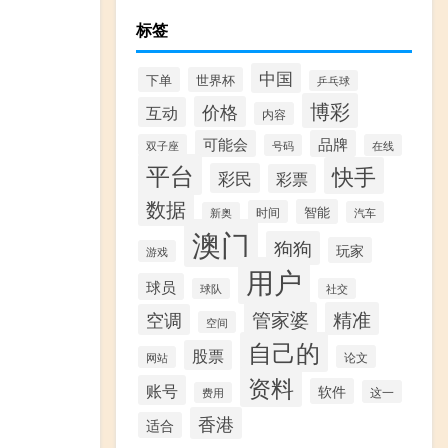
标签
中国
下单
世界杯
乒乓球
博彩
价格
互动
内容
可能会
品牌
双子座
号码
在线
平台
快手
彩民
彩票
数据
智能
时间
汽车
新奥
澳门
狗狗
玩家
游戏
用户
球员
球队
社交
管家婆
精准
空调
空间
自己的
股票
论文
网站
资料
账号
软件
这一
费用
香港
适合