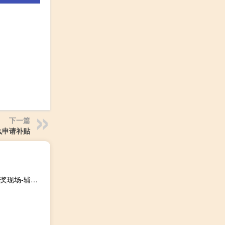
下一篇
么申请补贴
新澳门免费资料大全最新版本更新内容：澳门118开奖站 开奖现场-辅助最佳解答-3281.DHA.165