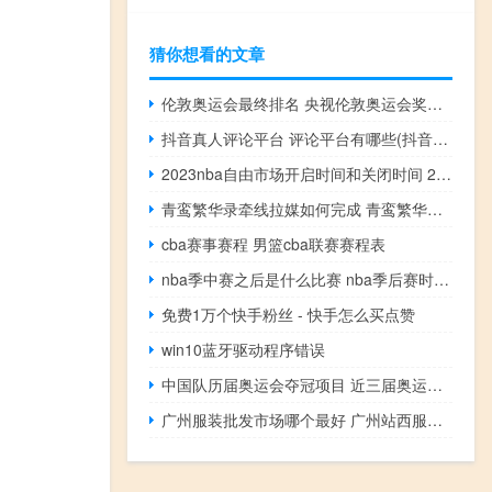
猜你想看的文章
伦敦奥运会最终排名 央视伦敦奥运会奖牌榜
抖音真人评论平台 评论平台有哪些(抖音真人评论多少钱一个)
2023nba自由市场开启时间和关闭时间 2023nba最新交易汇总
青鸾繁华录牵线拉媒如何完成 青鸾繁华录银币礼包
cba赛事赛程 男篮cba联赛赛程表
nba季中赛之后是什么比赛 nba季后赛时间表安排
免费1万个快手粉丝 - 快手怎么买点赞
win10蓝牙驱动程序错误
中国队历届奥运会夺冠项目 近三届奥运会中国金牌
广州服装批发市场哪个最好 广州站西服装批发