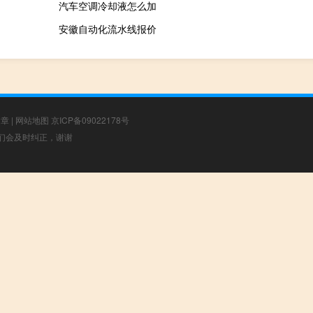
汽车空调冷却液怎么加
安徽自动化流水线报价
文章
|
网站地图
京ICP备09022178号
，我们会及时纠正，谢谢